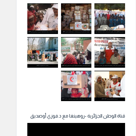
قناة الوطن الجزائرية -روهينغا مع د.فوزي أوصديق
مشغل
الفيديو