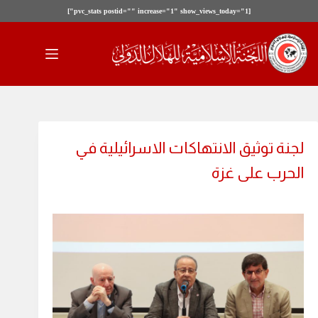
[pvc_stats postid="" increase="1" show_views_today="1"]
لتجاوز
لى
لمحتوى
لجنة توثيق الانتهاكات الاسرائيلية في
الحرب على غزة