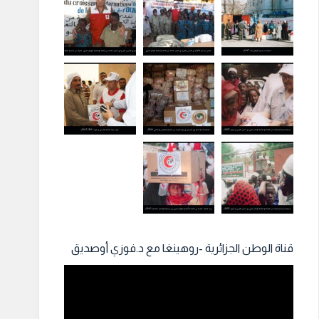
قناة الوطن الجزائرية -روهينغا مع د.فوزي أوصديق
مشغل
الفيديو