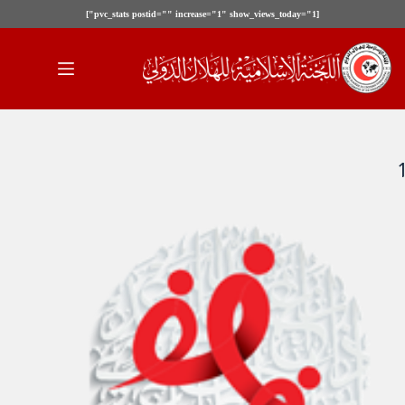
[pvc_stats postid="" increase="1" show_views_today="1"]
لتجاوز
لى
لمحتوى
1