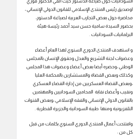
السودانيات حول صياغة الدستور حيث ألقي الدكتور فوزي
اوصديق رئيس المنتدى الإسلامي للقانون الدولي الإنساني ،
محاضرة حول بعض التجارب العربية لصياغة الدستور،
بحضور السيدة سامية حسن سيد أحمد رئيسة هيئة
البرلمانيات السودانيات .
و استهدف المنتدى الدوري السنوي لهذا العام أعضاء
وعضوات لجنة التشريع والعدل وحقوق الإنسان بالمجلس
الوطني ،وحضره أيضا بعض أعضاء وعضوات هذا المجلس
وكذلك وبعض القضاة والمستشارين بالمحكمة العليا
،وبعض القضاة العسكريين من إدارة القضاء العسكري
ونقيب وأعضاء نقابة المحامين السودانيين والمهتمين
بالقانون الدولي الإنساني والفقه الإسلامي ،وبعض القنوات
التلفزيونية ومنها طيبة السودانية والجزيرة القطرية .
وافتتحت أعمال المنتدى الدوري السنوي بكلمات من قبل
كل من :