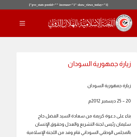
[pvc_stats postid="" increase="1" show_views_today="1"]
لتجاوز
لى
لمحتوى
زيارة جمهورية السودان
زيارة جمهورية السودان
20 – 25 ديسمبر 2012م
بناء على دعوة كريمة من سعادة السيد الفضل حاج
سليمان رئيس لجنة التشريع والعدل وحقوق الإنسان
بالمجلس الوطني السوداني قام وفد من اللجنة الإسلامية