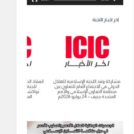
اخر اخبـار اللجنة
مشاركة وفد اللجنة الإسلامية للهلال
انعقاد الدورة العادية الت
الدولي في الاجتماع العام للتعاون بين
للجنة الاسلامية للهل
منظمة التعاون الإسلامي والأمم
نواكشوط- الجمهورية 
المتحدة جنيف – 24 يوليو 2026م
الموريتانية 9 يوليو 2026م