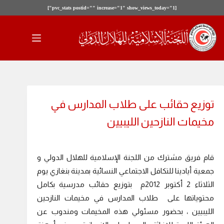
[pvc_stats postid="" increase="1" show_views_today="1"]
لتجاوز
لى
لمحتوى
توزيع حقائب على طلاب المدارس في
مخيمات النازحين الليبيين
قام فريق مشترك من اللجنة الإسلامية للهلال الدولي و
جمعية أيادينا للتكافل الاجتماعي النسائية بمدينة بنغازي يوم
الثلاثاء 2 أكتوبر 2012م بتوزيع حقائب مدرسية بكامل
محتوياتها على طلاب المدارس في مخيمات النازحين
الليبيين ، بحضور مسئولي هذه المخيمات ومندوب عن