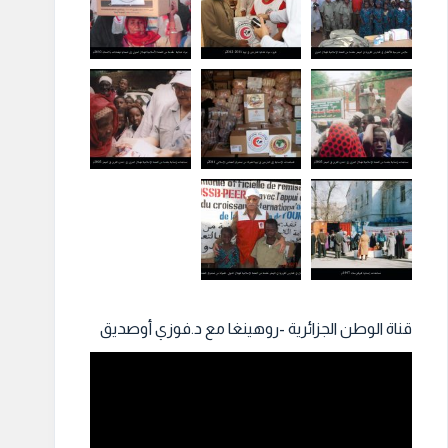
قناة الوطن الجزائرية -روهينغا مع د.فوزي أوصديق
مشغل
الفيديو