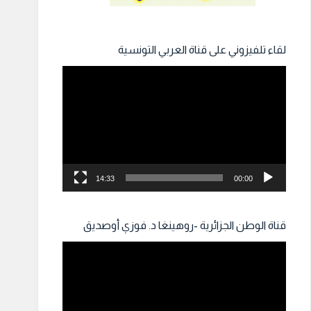
لقاء تلفيزوني على قناة العربي التونسية
مشغل
الفيديو
14:33
00:00
قناة الوطن الجزائرية -روهينغا د. فوزي أوصديق
مشغل
الفيديو