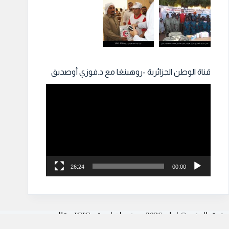
قناة الوطن الجزائرية -روهينغا مع د.فوزي أوصديق
مشغل
الفيديو
26:24
00:00
حقوق النشر © لعام 2026 محفوظة لموقع ICIC - قالب
بواسطة
CreativeThemes