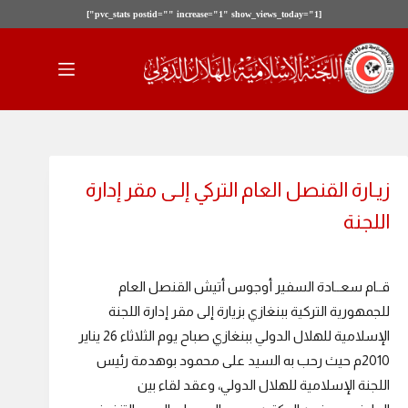
[pvc_stats postid="" increase="1" show_views_today="1"]
لتجاوز
لى
لمحتوى
زيـارة القنصل العام التركي إلـى مقر إدارة
اللجنة
قــام سعــادة السفير أوجوس أتيش القنصل العام
للجمهورية التركية ببنغازي بزيارة إلى مقر إدارة اللجنة
الإسلامية للهلال الدولي ببنغازي صباح يوم الثلاثاء 26 يناير
2010م حيث رحب به السيد على محمود بوهدمة رئيس
اللجنة الإسلامية للهلال الدولي، وعقد لقاء بين