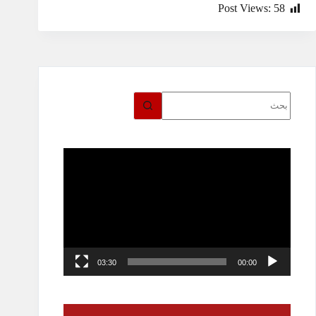
Post Views:
58
لا
توجد
نتائج
مشغل
الفيديو
03:30
00:00