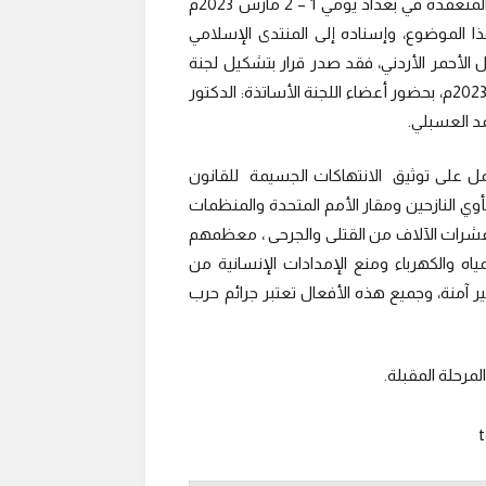
في إطار اهتمام اللجنة الإسلامية للهلال الدولي في دورتها السادسة والثلاثين المنعقدة في بغداد يومي 1 – 2 مارس 2023م
ا الموضوع، وإسناده إلى المنتدى الإسلامي
ل الأحمر الأردني، فقد صدر قرار بتشكيل لجنة
خاصة بالتوثيق، وعقدت الاجتماع الأول لها عبر تقنية الزووم يوم السبت11 نوفمبر 2023م، بحضور أعضاء اللجنة الأساتذة: الدكتور
د العسبلي.
مل على توثيق الانتهاكات الجسيمة للقانون
أوي النازحين ومقار الأمم المتحدة والمنظمات
عشرات الآلاف من القتلى والجرحى ، معظمهم
ه والكهرباء ومنع الإمدادات الإنسانية من
آمنة، وجميع هذه الأفعال تعتبر جرائم حرب
مرحلة المقبلة.