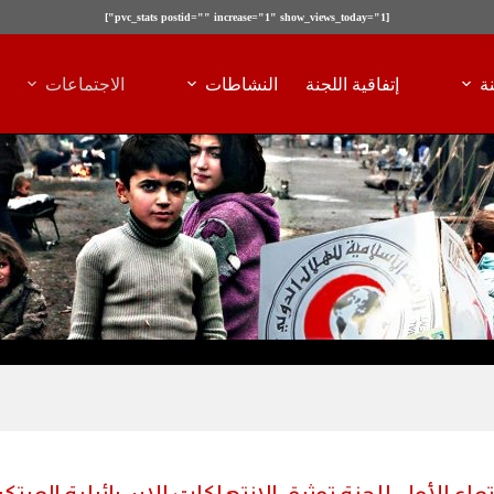
[pvc_stats postid="" increase="1" show_views_today="1"]
ة
إتفاقية اللجنة
النشاطات
الاجتماعات