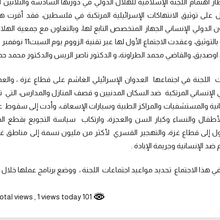
ل على توثيق الانتهاكات الإسرائيلية المرتكبة في فلسطين، فقد أقرت هذ
ن الدولي الإنساني الجهاز المتخصص التابع لها، وبالتعاون مع جمعية الهلا
اوصديق، والقاضي محمد الطراونة، و الدكتور ناصر الريس والدكتور محمد حم
 اللجنة في اجتماعها العدوان الإسرائيلي الغاشم على قطاع غزة ، والع
 الإنساني المرتكبة ضد السكان المدنيين و قصف المنازل والمدارس، التي ت
انية والمستشفيات والمراكز الطبية وسيارات الإسعاف، وأدت إلى سقوط 
أطفال والنساء وكبار السن والعجزة، وارتكاب سياسة التجويع بقطع الميا
ل إلى قطاع غزة، والتهجير القسري لأكثر من مليون نسمة إلى مناطق غير 
 ضد الإنسانية وجريمة الإبادة .
 هذا الاجتماع تحديد مواعيد اجتماعات اللجنة ، ووضع برنامج عملها خلال ال
, 1 views today
101 total views