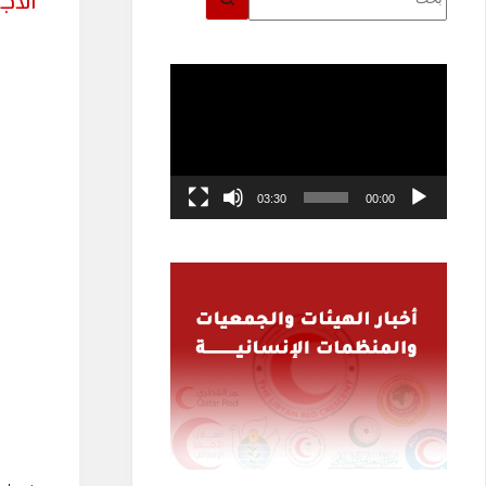
الاج
توجد
نتائج
مشغل
الفيديو
03:30
00:00