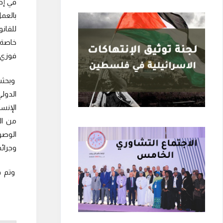
بالعم
للقانو
فوزي 
وبحثت
الدولي
الإنس
من ال
الوصو
وجرائم
وتم في