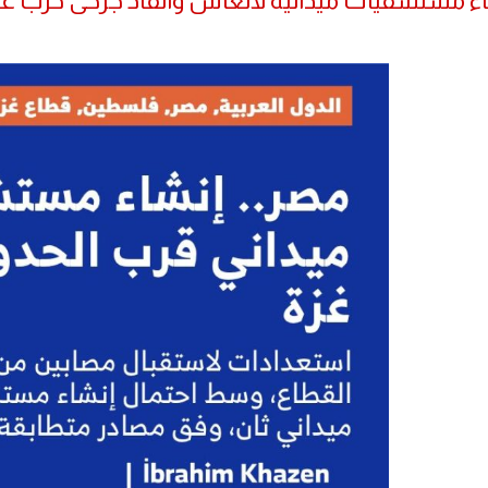
ء مستشفيات ميدانيه لانعاش وانقاذ جرحى حرب غز