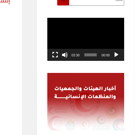
إنشا
توجد
نتائج
مشغل
الفيديو
03:30
00:00