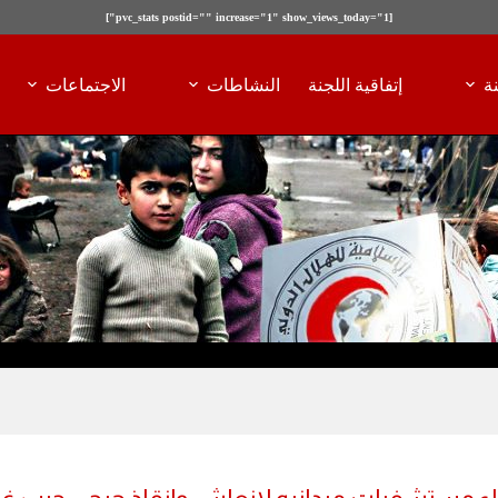
[pvc_stats postid="" increase="1" show_views_today="1"]
ة
إتفاقية اللجنة
النشاطات
الاجتماعات