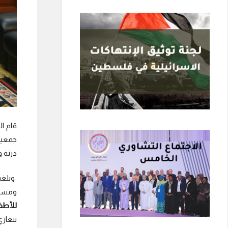
قام ا
جمعية
درنة 
ومستل
للأطف
بنغاز