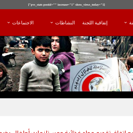
[pvc_stats postid="" increase="1" show_views_today="1"]
ة
إتفاقية اللجنة
النشاطات
الاجتماعات