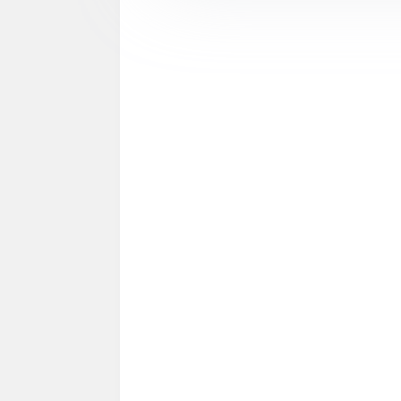
زيارة الجامعة الاسلامية في اوغندا 30
المشاركة في أعمال اشهار مؤسسة
مش
ريل 2026م
خليفة الدولية للأعمال الإنسانية