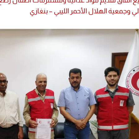
ع اتفاق تقديم مواد غذائية ومستلزمات أطفال رضع ب
لي وجمعية الهلال الأحمر الليبي – بنغازي