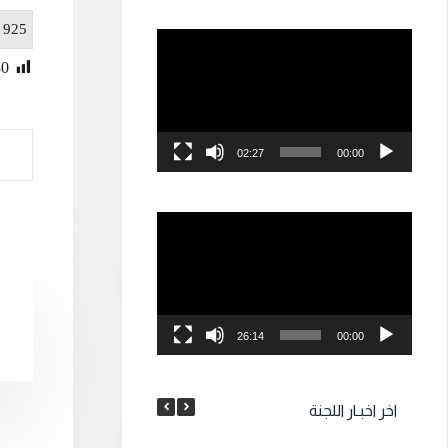
: 925
مشغل
الفيديو
80
02:27
00:00
مشغل
الفيديو
26:14
00:00
اخر اخبـار اللجنة