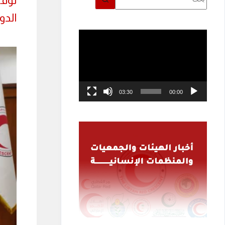
توقي
توجد
نتائج
الدو
مشغل
الفيديو
03:30
00:00