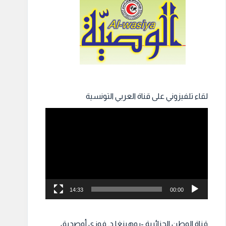
لقاء تلفيزوني على قناة العربي التونسية
مشغل
الفيديو
14:33
00:00
قناة الوطن الجزائرية -روهينغا د. فوزي أوصديق