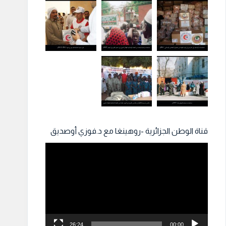
قناة الوطن الجزائرية -روهينغا مع د.فوزي أوصديق
مشغل
الفيديو
26:24
00:00