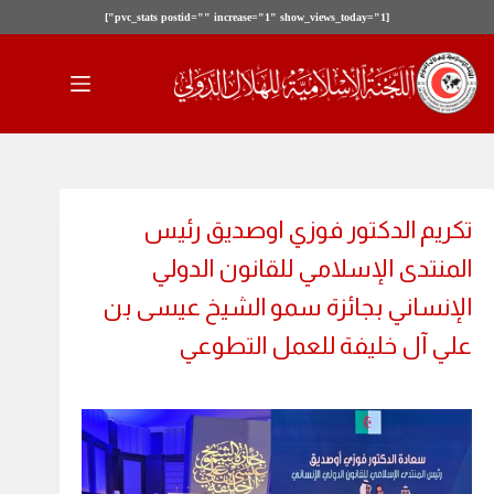
[pvc_stats postid="" increase="1" show_views_today="1"]
لتجاوز
لى
لمحتوى
تكريم الدكتور فوزي اوصديق رئيس
المنتدى الإسلامي للقانون الدولي
الإنساني بجائزة سمو الشيخ عيسى بن
علي آل خليفة للعمل التطوعي