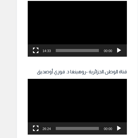
مشغل
الفيديو
14:33
00:00
قناة الوطن الجزائرية -روهينغا د. فوزي أوصديق
مشغل
الفيديو
26:24
00:00