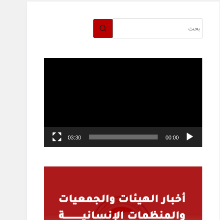
لا
توجد
نتائج
مشغل
الفيديو
03:30
00:00