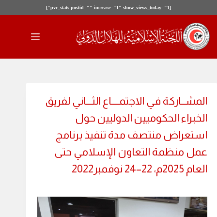
[pvc_stats postid="" increase="1" show_views_today="1"]
لتجاوز
لى
لمحتوى
المشــاركة في الاجتمــــاع الثـــاني لفريق
الخبراء الحكوميين الدوليين حول
استعراض منتصف مدة تنفيذ برنامج
عمل منظمة التعاون الإسلامي حتى
العام 2025م، 22–24 نوفمبر2022