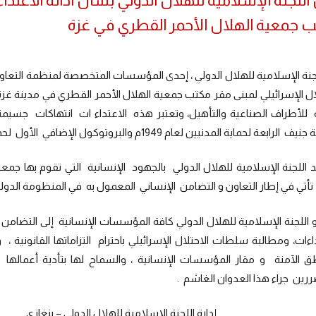
 اللجنة الإسلامية للهلال الدولي بشأن ادانة الاعتدا
 جمعية الهلال الأحمر القطري في غزة
لجنة الإسلامية للهلال الدولي ، إحدى المؤسسات المتخصصة لمنظمة التعاو
لال الإسرائيلي لمبنى مقر مكتب جمعية الهلال الأحمر القطري في مدين
 للأطراف الصناعية والتأهيل، وتعتبر هذه الاعتداء ات انتهاكات جسيمة لأ
ابعة لحماية المدنيين لعام 1949م والبروتوكول الإضافي الأول لحماية ضحايا المنازعات المسلحة لعام 1977م .
 اللجنة الإسلامية للهلال الدولي بالجهود الإنسانية التي تقوم بها ج
تأتي في إطار التعاون و التضامن الإنساني المعمول به في المنظومة الدولية
 اللجنة الإسلامية للهلال الدولي كافة المؤسسات الإنسانية إلى التضامن 
اءات، ومطالبة سلطات الاحتلال الإسرائيلي باحترام التزاماتها القانونية ،
طق الآمنة و مقار المؤسسات الإنسانية ، والسماح لها بتأدية أعمالها ل
رين جراء هذا العدوان الغاشم .
ة اللجنة الإسلامية للهلال الدولي – بنغازي