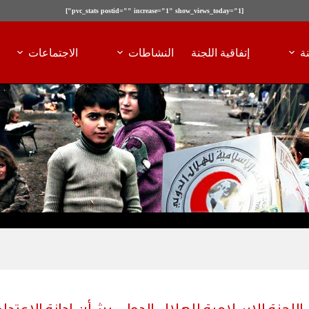
[pvc_stats postid="" increase="1" show_views_today="1"]
ة
إتفاقية اللجنة
النشاطات
الاجتماعات