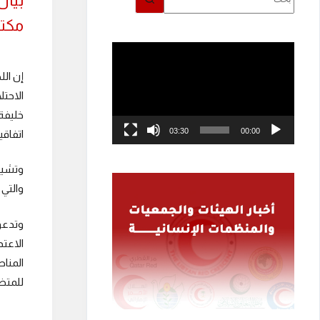
بيان
توجد
نتائج
مكتب
مشغل
الفيديو
إن ال
الاحت
خليفة
03:30
00:00
اتفاقية جنيف الر
وتشيد
والتي 
وتدعو
الاعتد
المنا
للمتضر
إدار