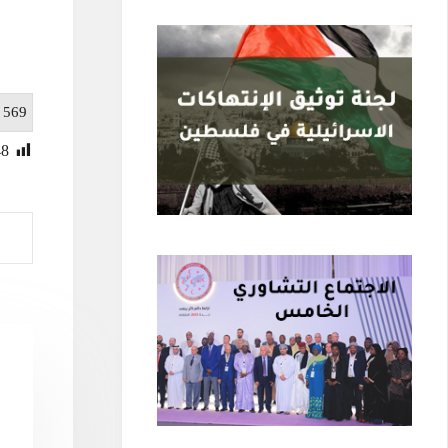
: 569
48