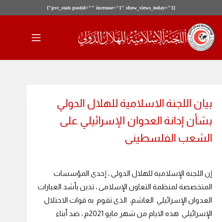
[pvc_stats postid="" increase="1" show_views_today="1"]
لتجاوز
لى
لمحتوى
بيان اللجنة الاسلامية للهلال الدولي
بشأن إدانة العدوان الإسرائيلي على
الشعب الفلسطينى
إن اللجنة الإسلامية للهلال الدولى ، إحدى المؤسسات
المتخصصة لمنظمة التعاون الإسلامى ، تدين بأشد العبارات
العدوان الإسرائيلي الغاشم، الذى تقوم به قوات الاحتلال
الإسرائيلي هذه الايام من شهر مايو 2021م ، ضد أبناء