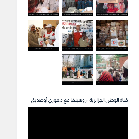
قناة الوطن الجزائرية -روهينغا مع د.فوزي أوصديق
مشغل
الفيديو