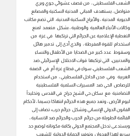
الشعب الفلسطينى ، من قصف عشوائي جوي وبري
متواصل ، يستهدف المباني المدنية السكنية والمصانع
الحيوية المدنية ، والأبراج السكنية المدنية، التي تضم مكاتب
وكالات الأنباء العالمية والوطنية ، بشكل متعمد لمنع
التغطية الإعلامية عن الجرائم التي ترتكبها في غزة من
استخدام للقوة المفرطة ، والذي أدى إلى تدمير هائل
وسقوط عدد كبير من الضحايا من الأطفال والنساء
والمدنيين، التي ترتكبها قوات الاحتلال الإسرائيلي ضد
الشعب الفلسطيني، سواء في قطاع غزة أم في الضفة
الغربية وفي مدن الداخل الفلسطيني ، من استخدام
للرصاص الحي ضد المسيرات السلمية الفلسطينية
التضامنية مع سكان حي الشيخ جراح في القدس وتخليداً
ليوم الأرض ، وتعد جميع هذه الجرائم انتهاكا جسيما ، لأحكام
القانون الدولي الإنساني وتشكل جرائم حرب، تضاف إلى
القائمة الطويلة من جرائم الحرب والجرائم ضد الانسانية ،
ويستدعى تدخل المجتمع الدولي بكافة مكوناته لوضع حد
سريع لهذا العدوان وتوفير الحماية الدولية للشعب