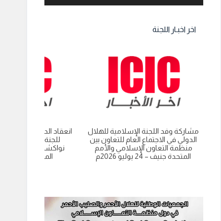
اخر اخبـار اللجنة
مشاركة وفد اللجنة الإسلامية للهلال
انعقاد الدورة العادية الت
الدولي في الاجتماع العام للتعاون بين
للجنة الاسلامية للهل
منظمة التعاون الإسلامي والأمم
نواكشوط- الجمهورية 
المتحدة جنيف – 24 يوليو 2026م
الموريتانية 9 يوليو 2026م