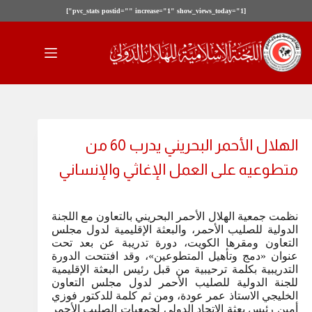
[pvc_stats postid="" increase="1" show_views_today="1"]
لتجاوز
لى
لمحتوى
الهلال الأحمر البحريني يدرب 60 من
متطوعيه على العمل الإغاثي والإنساني
نظمت جمعية الهلال الأحمر البحريني بالتعاون مع اللجنة
الدولية للصليب الأحمر، والبعثة الإقليمية لدول مجلس
التعاون ومقرها الكويت، دورة تدريبة عن بعد تحت
عنوان «دمج وتأهيل المتطوعين»، وقد افتتحت الدورة
التدريبية بكلمة ترحيبية من قبل رئيس البعثة الإقليمية
للجنة الدولية للصليب الأحمر لدول مجلس التعاون
الخليجي الاستاذ عمر عودة، ومن ثم كلمة للدكتور فوزي
أمين رئيس بعثة الاتحاد الدولي لجمعيات الصليب الأحمر