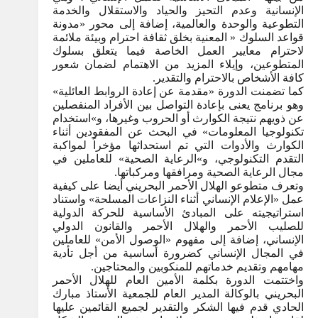
الإنسانية وعدم التحيز والحياد والاستقلال والخدمة
التطوعية والوحدة والعالمية، إضافة إلى محور «مدونة
قواعد السلوك « المعنية بخلق ثقافة احترام وبيئة ملائمة
لاحترام معايير العمل الخاصة فيما يتعلق بسلوك
المتطوعين، وإيلاء المزيد من الاهتمام لضمان شعور
كافة الأشخاص بالاحترام والتقدير.
كما تضمنت الدورة «مقدمة عن إعادة الروابط العائلية»
وهو برنامج يعنى بإعادة التواصل بين الأفراد المنفصلين
عن ذويهم نتيجة الكوارث أو الحروب وغيرها، و»استخدام
تكنولوجيا المعلومات» في البحث عن المفقودين أثناء
الكوارث والأدوات التي تم استحداثها مؤخراً لمواكبة
التقدم التكنولوجي، و»الرعاية الصحية» للعاملين في
مجال الرعاية الصحية ومرافقها ومركباتها.
وتعرف متطوعو الهلال الأحمر البحريني أيضا على كيفية
عمل «الإعلام الإنساني أثناء النزاعات المسلحة» واستناد
استراتيجيته على المبادئ الأساسية للحركة الدولية
للصليب الأحمر والهلال الأحمر والقانون الدولي
الإنساني، إضافة إلى مفهوم «الوصول الأمن» للعاملين
في المجال الإنساني كضرورة أساسية من أجل تأدية
مهامهم وتقديم خدماتهم للمنكوبين والمحتاجين.
واختتمت الدورة بكلمة الأمين العام للهلال الأحمر
البحريني بالوكالة المدير العام للجمعية الأستاذ مبارك
الحادي قدم فيها الشكر والتقدير لجميع القائمين عليها