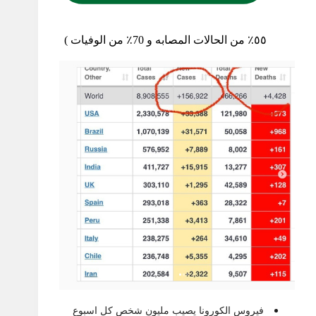
٥٥٪؜ من الحالات المصابه و 70٪؜ من الوفيات )
فيروس الكورونا يصيب مليون شخص كل اسبوع