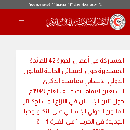
[pvc_stats postid="" increase="1" show_views_today="1"]
لتجاوز
لى
لمحتوى
المشاركة في أعمال الدورة 42 للمائدة
المستديرة حول المسائل الحالية للقانون
الدولي الإنساني بمناسبة الذكرى
السبعين لاتفاقيات جنيف لعام 1949م
حول “أين الإنسان في النزاع المسلح؟ آثار
القانون الدولي الإنساني على التكنولوجيا
الجديدة في الحرب ” في الفترة 4 – 6