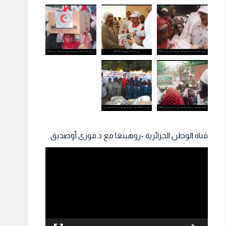
قناة الوطن الجزائرية -روهينغا مع د.فوزي أوصديق
مشغل
الفيديو