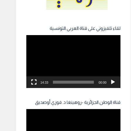
لقاء تلفيزوني على قناة العربي التونسية
مشغل
الفيديو
14:33
00:00
قناة الوطن الجزائرية -روهينغا د. فوزي أوصديق
مشغل
الفيديو