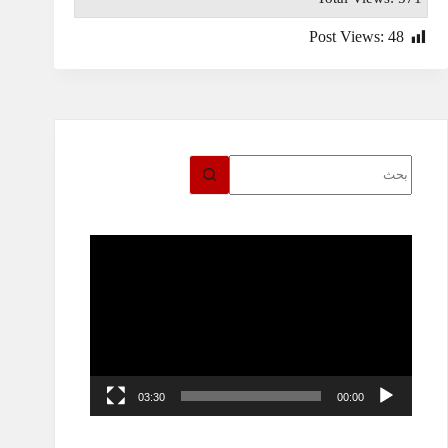
Post Views:
48
لا
توجد
نتائج
مشغل
الفيديو
03:30
00:00