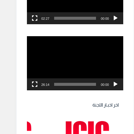
02:27
00:00
مشغل
الفيديو
26:14
00:00
اخر اخبـار اللجنة