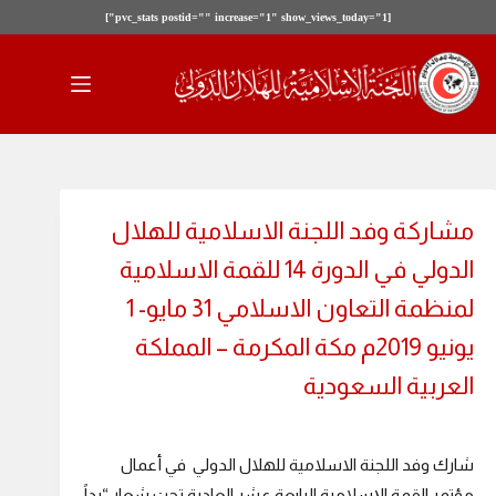
[pvc_stats postid="" increase="1" show_views_today="1"]
لتجاوز
لى
لمحتوى
مشاركة وفد اللجنة الاسلامية للهلال
الدولي في الدورة 14 للقمة الاسلامية
لمنظمة التعاون الاسلامي 31 مايو- 1
يونيو 2019م مكة المكرمة – المملكة
العربية السعودية
شارك وفد اللجنة الاسلامية للهلال الدولي في أعمال
مؤتمر القمة الإسلامية الرابعة عشر العادية تحت شعار “يداً