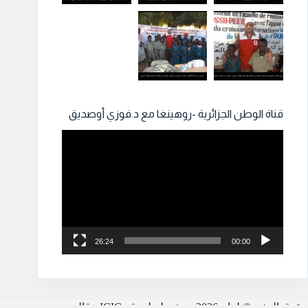
قناة الوطن الجزائرية -روهينغا مع د.فوزي أوصديق
مشغل
الفيديو
26:24
00:00
حقوق النشر © لعام 2026 محفوظة لموقع ICIC - قالب