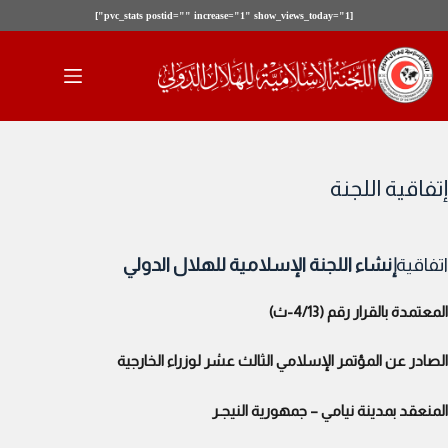
[pvc_stats postid="" increase="1" show_views_today="1"]
لتجاوز
لى
لمحتوى
إتفاقية اللجنة
اتفاقية
إنشاء اللجنة الإسلامية للهلال الدولي
المعتمدة بالقرار رقم (4/13-ث)
الصادر عن المؤتمر الإسلامي الثالث عشر لوزراء الخارجية
المنعقد بمدينة نيامي – جمهورية النيجـر