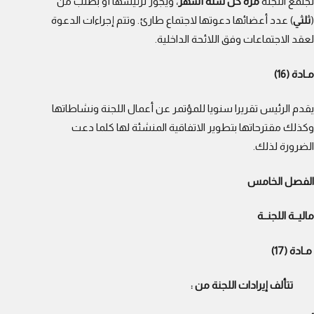
تجتمع اللجنة
مرة كل ستة أشهر
، ويجوز لرئيسها أو بطلب من
(
ثلثي
) عدد أعضائها دعوتها لاجتماع طارئ. وتتم إجراءات الدعوة
لعقد الاجتماعات وفق اللائحة الداخلية.
مـادة (16)
يقدم الرئيس تقريرا سنويا للمؤتمر عن أعمال اللجنة ونشاطاتها
وكذلك مقترحاتها بتطوير الاتفاقية المنشئة لها كلما دعت
الضرورة لذلك.
الفصل الخامس
ماليــة اللجنــة
مـادة (17)
تتألف إيرادات اللجنة من :