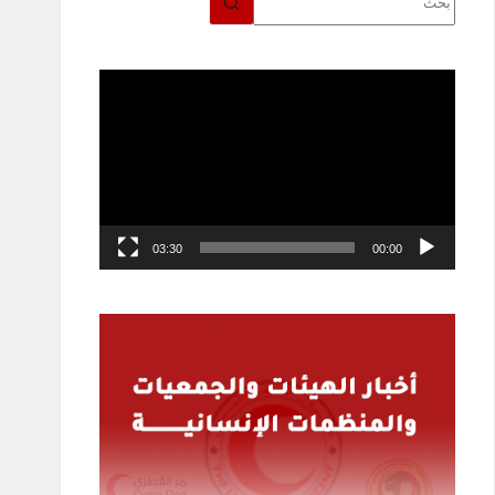
توجد
نتائج
مشغل
الفيديو
03:30
00:00