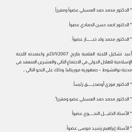
* الدكتور محمد حمد العسبلي عضواً ومقرراً .
* الدكتور احمد حسن الحمادي عضواً .
* الدكتور محمد ولد خبـــــــاز عضواً .
أعيد تشكيل اللجنة العلمية بتاريخ 23/1/2007م واعتمدته اللجنة
الإسلامية للهلال الدولي في الاجتماع الثاني والعشرين المنعقد في
مدينة نواقشوط – جمهورية موريتانيا. وذلك على النحو التالي :ـ
* الدكتور فوزي أوصديــــــق رئيساً .
* الدكتور محمد حمد العسبلي عضو ومقررا ً.
* الأستاذ الخليــــل النحـــــوي عضواً .
* الأستاذ إبراهيم رشيـد موسى عضواً .