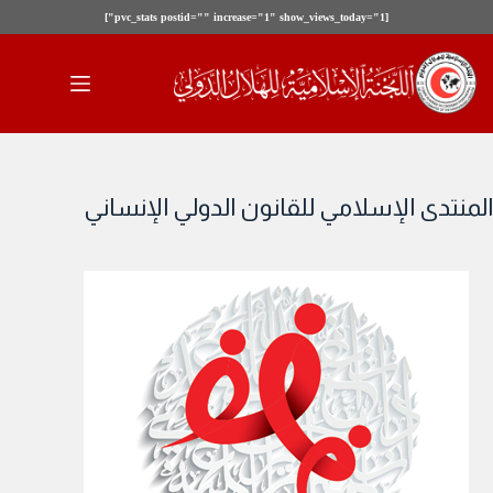
[pvc_stats postid="" increase="1" show_views_today="1"]
لتجاوز
لى
لمحتوى
المنتدى الإسلامي للقانون الدولي الإنساني