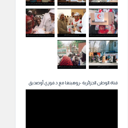
قناة الوطن الجزائرية -روهينغا مع د.فوزي أوصديق
مشغل
الفيديو