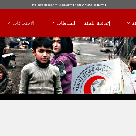
[pvc_stats postid="" increase="1" show_views_today="1"]
ة
إتفاقية اللجنة
النشاطات
الاجتماعات